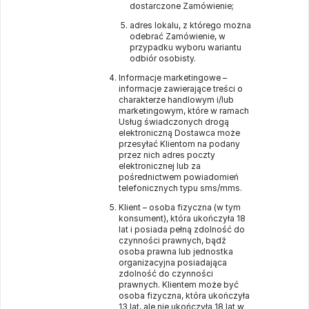
dostarczone Zamówienie;
adres lokalu, z którego można
odebrać Zamówienie, w
przypadku wyboru wariantu
odbiór osobisty.
Informacje marketingowe –
informacje zawierające treści o
charakterze handlowym i/lub
marketingowym, które w ramach
Usług świadczonych drogą
elektroniczną Dostawca może
przesyłać Klientom na podany
przez nich adres poczty
elektronicznej lub za
pośrednictwem powiadomień
telefonicznych typu sms/mms.
Klient – osoba fizyczna (w tym
konsument), która ukończyła 18
lat i posiada pełną zdolność do
czynności prawnych, bądź
osoba prawna lub jednostka
organizacyjna posiadająca
zdolność do czynności
prawnych. Klientem może być
osoba fizyczna, która ukończyła
13 lat, ale nie ukończyła 18 lat w