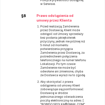
Polityce prywatności dostępnej
w Serwisie.
§8
Prawo odstąpienia od
umowy przez Klienta
Przed realizacją Zamówienia
przez Dostawcę, Klient może
odstąpić od Umowy sprzedaży
bez podania jakiejkolwiek
przyczyny, jednak nie później niż
5 minut od momentu
potwierdzenia przyjęcia
Zamówienia przez Dostawcę, za
pośrednictwem połączenia
telefonicznego na numer telefonu
Lokalizacji. Po tym czasie
Zamówienie nie może być
odwołane ani zmienione, chyba
że Dostawca wyrazi na to zgodę.
Aby skorzystać z prawa
odstąpienia od umowy Klient
zobowiązuje się poinformować
Dostawcę w drodze
jednoznacznego oświadczenia
pocztą elektroniczną na adres: [
"ROBIDO.SPOLKA@GMAIL.COM"