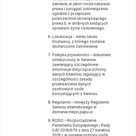
zakresie, w jakim może nabywać
prawa i zaciągać zobowiązania
zgodnie z przepisami
powszechnie obowiązującego
prawa tj. w drobnych bieżących
sprawach życia codziennego.
Lokalizacja - adres lokalu
Dostawcy, z którego zostanie
dostarczone Zamówienie;
Polityka prywatności – dokument
umieszczony w Serwisie
zawierający szczegółowe
informacje dotyczące ochrony
danych Klientów, regulujący w
szczególności zasady
przetwarzania danych
osobowych osób
korzystających z Serwisu.
Regulamin – niniejszy Regulamin
Serwisu internetowego w
domenie
mkpn.papu.io
RODO – Rozporządzenie
Parlamentu Europejskiego i Rady
(UE) 2016/679 z dnia 27 kwietnia
2016 r. w sprawie ochrony osób