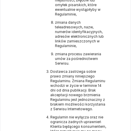
niejasności, błędów lub
omyłek pisarskich, które
ewentualnie wystąpiłyby w
Regulaminie,
zmiana danych
teleadresowych, nazw,
numerów identyfikacyjnych,
adresów elektronicznych lub
linków zamieszczonych w
Regulaminie,
zmiana procesu zawierania
umów za pośrednictwem
Serwisu.
Dostawca zastrzega sobie
prawo zmiany niniejszego
Regulaminu. Zmiana Regulaminu
wchodzi w życie w terminie 14
dni od dnia publikacji. Brak
akceptacji nowego brzmienia
Regulaminu jest jednoznaczny z
brakiem możliwości korzystania
z Serwisu Internetowego.
Regulamin nie wyłącza oraz nie
ogranicza żadnych uprawnień
Klienta będącego konsumentem,