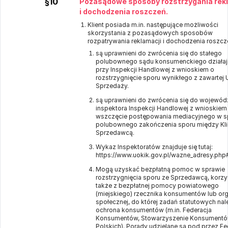
§10
Pozasądowe sposoby rozstrzygania rek
i dochodzenia roszczeń.
Klient posiada m.in. następujące możliwości
skorzystania z pozasądowych sposobów
rozpatrywania reklamacji i dochodzenia roszcz
są uprawnieni do zwrócenia się do stałego
polubownego sądu konsumenckiego działa
przy Inspekcji Handlowej z wnioskiem o
rozstrzygnięcie sporu wynikłego z zawarte
Sprzedaży.
są uprawnieni do zwrócenia się do wojewód
inspektora Inspekcji Handlowej z wnioskiem
wszczęcie postępowania mediacyjnego w s
polubownego zakończenia sporu między Kli
Sprzedawcą.
Wykaz Inspektoratów znajduje się tutaj:
https://www.uokik.gov.pl/wazne_adresy.php
Mogą uzyskać bezpłatną pomoc w sprawie
rozstrzygnięcia sporu ze Sprzedawcą, korzy
także z bezpłatnej pomocy powiatowego
(miejskiego) rzecznika konsumentów lub org
społecznej, do której zadań statutowych nal
ochrona konsumentów (m.in. Federacja
Konsumentów, Stowarzyszenie Konsument
Polskich). Porady udzielane są pod przez Fe