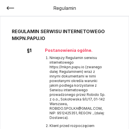
Regulamin
REGULAMIN SERWISU INTERNETOWEGO
MKPN.PAPU.IO
§1
Postanowienia ogólne.
Niniejszy Regulamin serwisu
internetowego
https://mkpn.papu.io
(zwanego
dalej: Regulaminem) wraz z
innymi dokumentami w nimi
powołanymi określa warunki
jakim podlega korzystanie z
Serwisu internetowego
prowadzonego przez Robido Sp.
z o.o., Sokołowska 9/U17, 01-142
Warszawa,
ROBIDO.SPOLKA@GMAIL.COM,
NIP: 9512425351, REGON: , (dalej:
Dostawca).
Klient przed rozpoczęciem