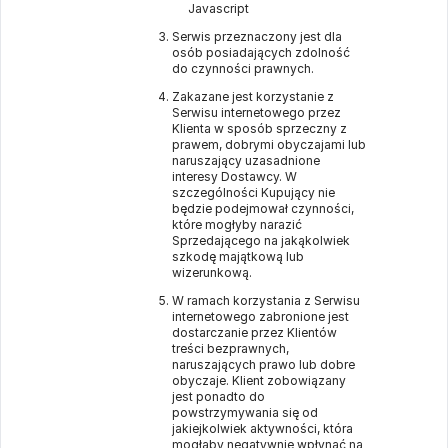
Javascript
Serwis przeznaczony jest dla
osób posiadających zdolność
do czynności prawnych.
Zakazane jest korzystanie z
Serwisu internetowego przez
Klienta w sposób sprzeczny z
prawem, dobrymi obyczajami lub
naruszający uzasadnione
interesy Dostawcy. W
szczególności Kupujący nie
będzie podejmował czynności,
które mogłyby narazić
Sprzedającego na jakąkolwiek
szkodę majątkową lub
wizerunkową.
W ramach korzystania z Serwisu
internetowego zabronione jest
dostarczanie przez Klientów
treści bezprawnych,
naruszających prawo lub dobre
obyczaje. Klient zobowiązany
jest ponadto do
powstrzymywania się od
jakiejkolwiek aktywności, która
mogłaby negatywnie wpłynąć na