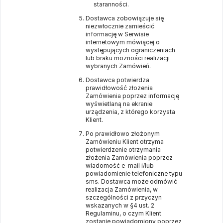
staranności.
Dostawca zobowiązuje się
niezwłocznie zamieścić
informację w Serwisie
internetowym mówiącej o
występujących ograniczeniach
lub braku możności realizacji
wybranych Zamówień.
Dostawca potwierdza
prawidłowość złożenia
Zamówienia poprzez informację
wyświetlaną na ekranie
urządzenia, z którego korzysta
Klient.
Po prawidłowo złożonym
Zamówieniu Klient otrzyma
potwierdzenie otrzymania
złożenia Zamówienia poprzez
wiadomość e-mail i/lub
powiadomienie telefoniczne typu
sms. Dostawca może odmówić
realizacja Zamówienia, w
szczególności z przyczyn
wskazanych w §4 ust. 2
Regulaminu, o czym Klient
zostanie powiadomiony poprzez