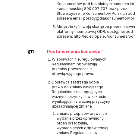
Konsumentów pod bezpłatnym numerem infol
konsumenckiej 800 007 707 oraz przez
Stowarzyszenie Konsumentów Polskich pod
adresem email porady@dlakonsumentow.pl.
Mogą złożyć swoją skargę za pośrednictwem
platformy internetowej ODR, dostępnej pod
adresem:
http://ec.europa.eu/consumers/odr
§11
Postanowienia końcowe.”
W sprawach nieuregulowanych
Regulaminem obowiązują
przepisy powszechnie
obowiązującego prawa.
Dostawca zastrzega sobie
prawo do zmiany niniejszego
Regulaminu z następujących
ważnych przyczyn i w zakresie
wynikającym z ważnej przyczyny
uzasadniającej zmianę:
zmiana przepisów prawa lub
wydanie przez uprawniony
organ orzeczenia,
wymagających odpowiedniej
zmiany Regulaminu – w