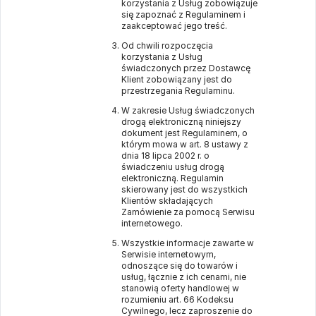
korzystania z Usług zobowiązuje
się zapoznać z Regulaminem i
zaakceptować jego treść.
Od chwili rozpoczęcia
korzystania z Usług
świadczonych przez Dostawcę
Klient zobowiązany jest do
przestrzegania Regulaminu.
W zakresie Usług świadczonych
drogą elektroniczną niniejszy
dokument jest Regulaminem, o
którym mowa w art. 8 ustawy z
dnia 18 lipca 2002 r. o
świadczeniu usług drogą
elektroniczną. Regulamin
skierowany jest do wszystkich
Klientów składających
Zamówienie za pomocą Serwisu
internetowego.
Wszystkie informacje zawarte w
Serwisie internetowym,
odnoszące się do towarów i
usług, łącznie z ich cenami, nie
stanowią oferty handlowej w
rozumieniu art. 66 Kodeksu
Cywilnego, lecz zaproszenie do