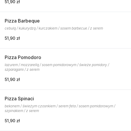
51,90 zł
Pizza Barbeque
cebulą / kukurydzą / kurczakiem / sosem barbecue / z serem
51,90 zł
Pizza Pomodoro
lazurem / mozzarellą / sosem pomidorowym / świeże pomidory /
szparagami / z serem
51,90 zł
Pizza Spinaci
bekonem / świeżym czosnkiem / serem feta / sosem pomidorowym /
szpinakiem / z serem
51,90 zł