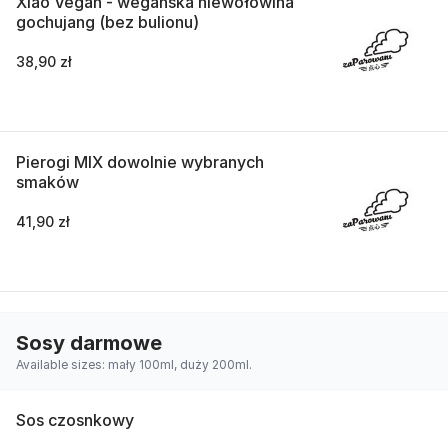
Xiao Vegan - wegańska niewołowina
gochujang (bez bulionu)
38,90 zł
Pierogi MIX dowolnie wybranych
smaków
41,90 zł
Sosy darmowe
Available sizes: mały 100ml, duży 200ml.
Sos czosnkowy