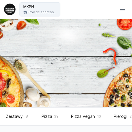
Mechanizm Kręcenia Pizza Nocą - MKPN
MKPN
Provide address...
Zestawy
Pizza
Pizza vegan
Pierogi
8
39
16
2