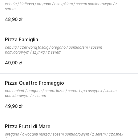
cebulą / kiełbasą / oregano / oscypkiem / sosem pomidorowym / z
serem
48,90 zł
Pizza Famiglia
cebulą / czerwoną fasolą / oregano / pomidorem / sosem
pomidorowym / szynką / z serem
49,90 zł
Pizza Quattro Fromaggio
camembert / oregano / serem lazur / serem typu oscypek / sosem
pomidorowym / z serem
49,90 zł
Pizza Frutti di Mare
oregano / owocami morza / sosem pomidorowym / z serem / czosnek