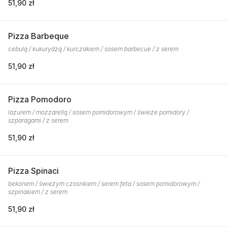
51,90 zł
Pizza Barbeque
cebulą / kukurydzą / kurczakiem / sosem barbecue / z serem
51,90 zł
Pizza Pomodoro
lazurem / mozzarellą / sosem pomidorowym / świeże pomidory /
szparagami / z serem
51,90 zł
Pizza Spinaci
bekonem / świeżym czosnkiem / serem feta / sosem pomidorowym /
szpinakiem / z serem
51,90 zł