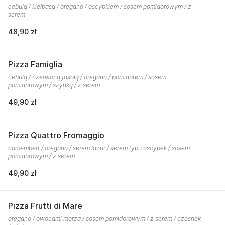
cebulą / kiełbasą / oregano / oscypkiem / sosem pomidorowym / z
serem
48,90 zł
Pizza Famiglia
cebulą / czerwoną fasolą / oregano / pomidorem / sosem
pomidorowym / szynką / z serem
49,90 zł
Pizza Quattro Fromaggio
camembert / oregano / serem lazur / serem typu oscypek / sosem
pomidorowym / z serem
49,90 zł
Pizza Frutti di Mare
oregano / owocami morza / sosem pomidorowym / z serem / czosnek