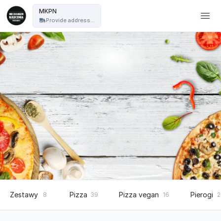
Mechanizm Kręcenia Pizza Nocą - MKPN
MKPN
Provide address...
Zestawy
Pizza
Pizza vegan
Pierogi
8
39
16
2