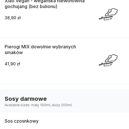
Xiao Vegan - wegańska niewołowina
gochujang (bez bulionu)
38,90 zł
Pierogi MIX dowolnie wybranych
smaków
41,90 zł
Sosy darmowe
Available sizes: mały 100ml, duży 200ml.
Sos czosnkowy