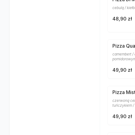
cebulą / kie
48,90 zł
Pizza Qu
camembert / 
pomidorowym
49,90 zł
Pizza Mis
czerwoną ceb
tuńczykiem /
49,90 zł