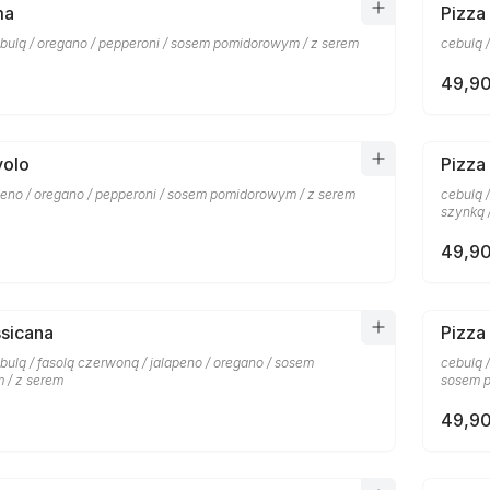
ma
Pizza
bulą / oregano / pepperoni / sosem pomidorowym / z serem
cebulą 
49,90
volo
Pizza
apeno / oregano / pepperoni / sosem pomidorowym / z serem
cebulą 
szynką 
49,90
sicana
Pizza
ulą / fasolą czerwoną / jalapeno / oregano / sosem
cebulą 
 / z serem
sosem p
49,90