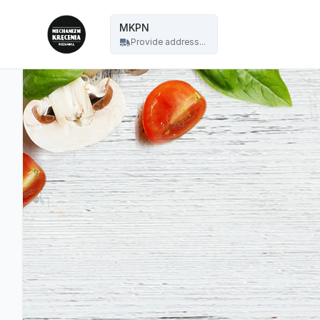
Mechanizm Kręcenia Pizza Nocą - MKPN
MKPN
Provide address...