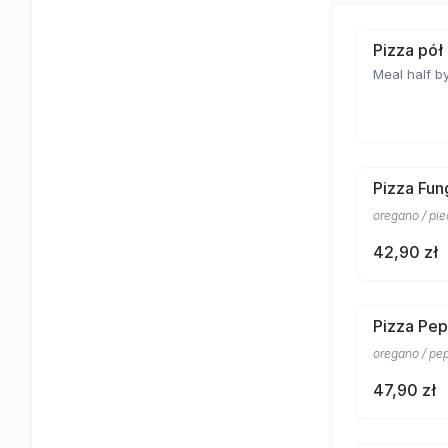
Pizza pół
Meal half by
Pizza Fun
oregano / pi
42,90 zł
Pizza Pep
oregano / pe
47,90 zł