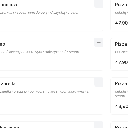
ricciosa
Pizza
eczarkami / sosem pomidorowym / szynką / z serem
cebulą 
47,90
nno
Pizza
gano / sosem pomidorowym / tuńczykiem / z serem
boczkie
47,90
zarella
Pizza
zzarella / oregano / pomidorem / sosem pomidorowym / z
cebulą 
serem
48,90
Montagna
Pizza