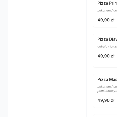
Pizza Pri
bekonem / ce
49,90 zł
Pizza Dia
cebulą / jal
49,90 zł
Pizza Mas
bekonem / ceb
pomidorowym
49,90 zł