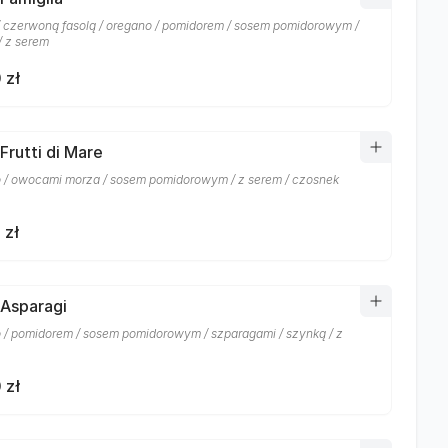
/ czerwoną fasolą / oregano / pomidorem / sosem pomidorowym /
/ z serem
 zł
Frutti di Mare
 / owocami morza / sosem pomidorowym / z serem / czosnek
 zł
 Asparagi
 / pomidorem / sosem pomidorowym / szparagami / szynką / z
 zł