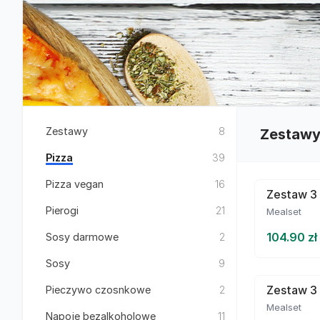
Zestawy
8
Zestaw
Pizza
39
Pizza vegan
16
Zestaw 3 
Pierogi
21
Mealset
104.90 zł
Sosy darmowe
2
Sosy
9
Zestaw 3 
Pieczywo czosnkowe
2
Mealset
Napoje bezalkoholowe
11