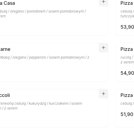
la Casa
Pizza
bulą / oregano / pomidorem / sosem pomidorowym /
cebulą 
erem
tuńczyk
53,90
Carne
Pizza
ełbasą / oregano / pepperoni / sosem pomidorowym / z
rucolą 
z serem
54,90
ccoli
Pizza
czerwoną cebulą / kukurydzą / kurczakiem / sosem
cebulą 
 / z serem
51,90