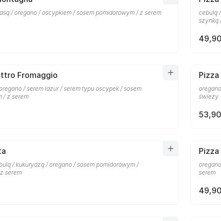
łbasą / oregano / oscypkiem / sosem pomidorowym / z serem
cebulą 
szynką 
49,90
attro Fromaggio
Pizza 
oregano / serem lazur / serem typu oscypek / sosem
oregano
 / z serem
świeży
53,90
ta
Pizza
ulą / kukurydzą / oregano / sosem pomidorowym /
oregano
 z serem
serem
49,90