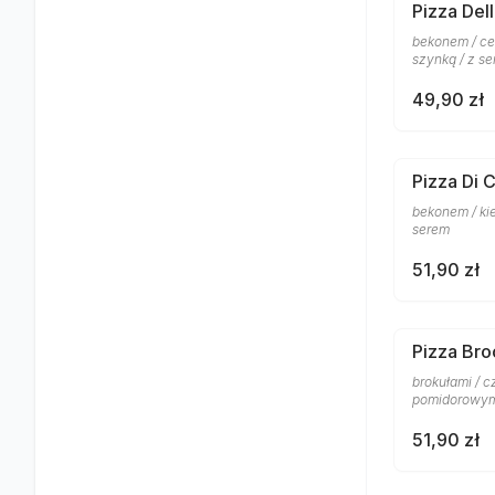
Pizza Del
bekonem / ce
szynką / z s
49,90 zł
Pizza Di 
bekonem / ki
serem
51,90 zł
Pizza Bro
brokułami / 
pomidorowym
51,90 zł