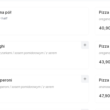
 na pół
Pizza
 half
oregano
40,90
ghi
Pizza
eczarkami / sosem pomidorowym / z serem
oregano
43,90
peroni
Pizza
pperoni / sosem pomidorowym / z serem
ananase
47,90