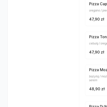
Pizza Cap
oregano / pi
47,90 zł
Pizza To
cebulą / ore
47,90 zł
Pizza Moz
bazylią / mo
serem
48,90 zł
Pizza Di 