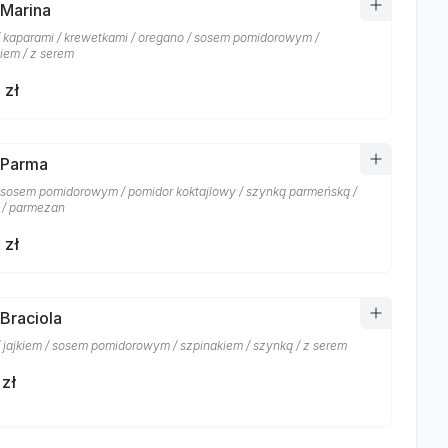
 Marina
/ kaparami / krewetkami / oregano / sosem pomidorowym /
iem / z serem
 zł
 Parma
/ sosem pomidorowym / pomidor koktajlowy / szynką parmeńską /
 / parmezan
 zł
 Braciola
/ jajkiem / sosem pomidorowym / szpinakiem / szynką / z serem
 zł