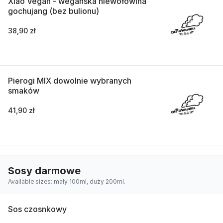
Xiao Vegan - wegańska niewołowina
gochujang (bez bulionu)
38,90 zł
Pierogi MIX dowolnie wybranych
smaków
41,90 zł
Sosy darmowe
Available sizes: mały 100ml, duży 200ml.
Sos czosnkowy