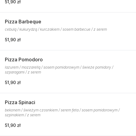
51,90 zł
Pizza Barbeque
cebulą / kukurydzą / kurczakiem / sosem barbecue / z serem
51,90 zł
Pizza Pomodoro
lazurem / mozzarellą / sosem pomidorowym / świeże pomidory /
szparagami / z serem
51,90 zł
Pizza Spinaci
bekonem / świeżym czosnkiem / serem feta / sosem pomidorowym /
szpinakiem / z serem
51,90 zł