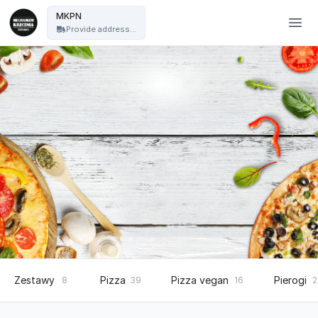
Mechanizm Kręcenia Pizza Nocą - MKPN
MKPN
Provide address...
Zestawy
Pizza
Pizza vegan
Pierogi
8
39
16
2