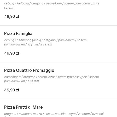
cebulą / kiełbasą / oregano / oscypkiem / sosem pomidorowym / z
serem
48,90 zł
Pizza Famiglia
cebulą / czerwoną fasolą / oregano / pomidorem / sosem
pomidorowym / szynką / z serem
49,90 zł
Pizza Quattro Fromaggio
camembert / oregano / serem lazur / serem typu oscypek / sosem
pomidorowym / z serem
49,90 zł
Pizza Frutti di Mare
oregano / owocami morza / sosem pomidorowym / z serem / czosnek