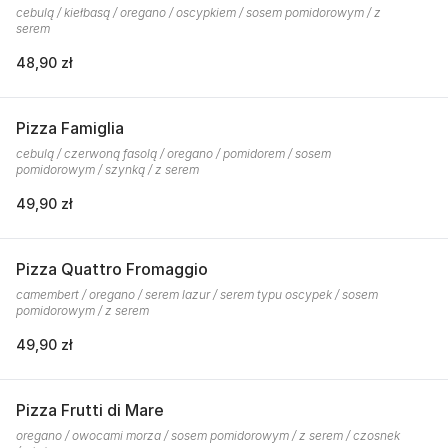
cebulą / kiełbasą / oregano / oscypkiem / sosem pomidorowym / z
serem
48,90 zł
Pizza Famiglia
cebulą / czerwoną fasolą / oregano / pomidorem / sosem
pomidorowym / szynką / z serem
49,90 zł
Pizza Quattro Fromaggio
camembert / oregano / serem lazur / serem typu oscypek / sosem
pomidorowym / z serem
49,90 zł
Pizza Frutti di Mare
oregano / owocami morza / sosem pomidorowym / z serem / czosnek