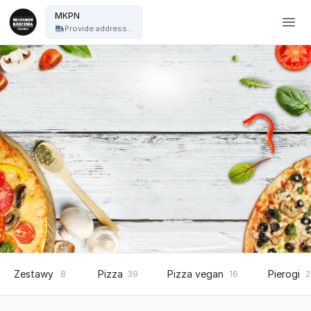
Mechanizm Kręcenia Pizza Nocą - MKPN
MKPN
Provide address...
Zestawy
Pizza
Pizza vegan
Pierogi
8
39
16
2