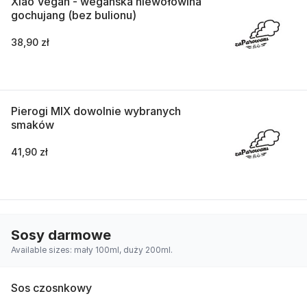
Xiao Vegan - wegańska niewołowina
gochujang (bez bulionu)
38,90 zł
Pierogi MIX dowolnie wybranych
smaków
41,90 zł
Sosy darmowe
Available sizes: mały 100ml, duży 200ml.
Sos czosnkowy