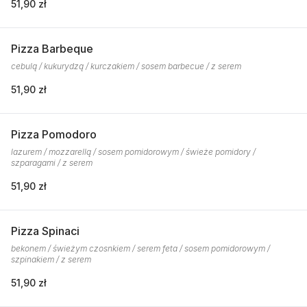
51,90 zł
Pizza Barbeque
cebulą / kukurydzą / kurczakiem / sosem barbecue / z serem
51,90 zł
Pizza Pomodoro
lazurem / mozzarellą / sosem pomidorowym / świeże pomidory /
szparagami / z serem
51,90 zł
Pizza Spinaci
bekonem / świeżym czosnkiem / serem feta / sosem pomidorowym /
szpinakiem / z serem
51,90 zł