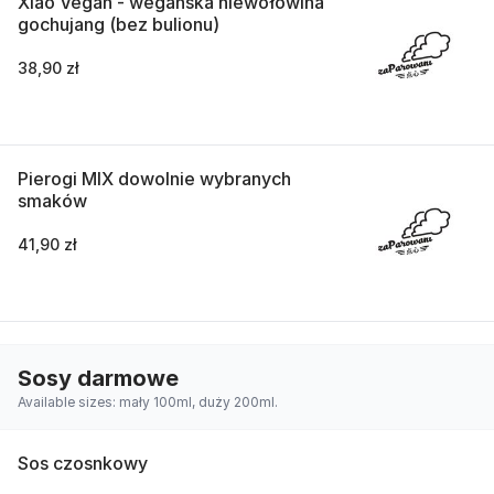
Xiao Vegan - wegańska niewołowina
gochujang (bez bulionu)
38,90 zł
Pierogi MIX dowolnie wybranych
smaków
41,90 zł
Sosy darmowe
Available sizes: mały 100ml, duży 200ml.
Sos czosnkowy