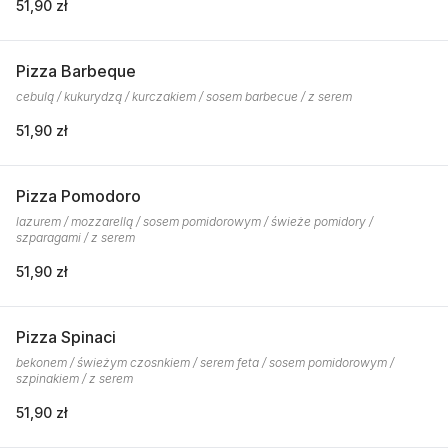
51,90 zł
Pizza Barbeque
cebulą / kukurydzą / kurczakiem / sosem barbecue / z serem
51,90 zł
Pizza Pomodoro
lazurem / mozzarellą / sosem pomidorowym / świeże pomidory /
szparagami / z serem
51,90 zł
Pizza Spinaci
bekonem / świeżym czosnkiem / serem feta / sosem pomidorowym /
szpinakiem / z serem
51,90 zł