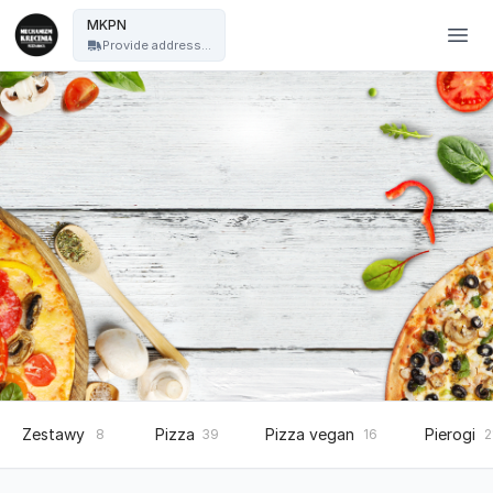
Mechanizm Kręcenia Pizza Nocą - MKPN
MKPN
Provide address...
Zestawy
Pizza
Pizza vegan
Pierogi
8
39
16
2