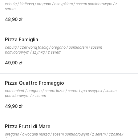
cebulą / kiełbasą / oregano / oscypkiem / sosem pomidorowym / z
serem
48,90 zł
Pizza Famiglia
cebulą / czerwoną fasolą / oregano / pomidorem / sosem
pomidorowym / szynką / z serem
49,90 zł
Pizza Quattro Fromaggio
camembert / oregano / serem lazur / serem typu oscypek / sosem
pomidorowym / z serem
49,90 zł
Pizza Frutti di Mare
oregano / owocami morza / sosem pomidorowym / z serem / czosnek