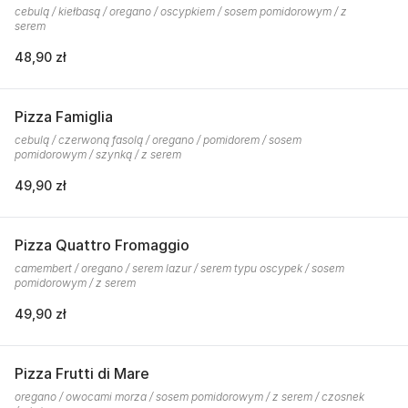
cebulą / kiełbasą / oregano / oscypkiem / sosem pomidorowym / z
serem
48,90 zł
Pizza Famiglia
cebulą / czerwoną fasolą / oregano / pomidorem / sosem
pomidorowym / szynką / z serem
49,90 zł
Pizza Quattro Fromaggio
camembert / oregano / serem lazur / serem typu oscypek / sosem
pomidorowym / z serem
49,90 zł
Pizza Frutti di Mare
oregano / owocami morza / sosem pomidorowym / z serem / czosnek