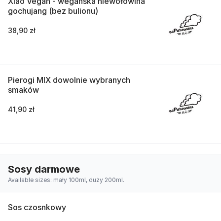
Xiao Vegan - wegańska niewołowina
gochujang (bez bulionu)
38,90 zł
Pierogi MIX dowolnie wybranych
smaków
41,90 zł
Sosy darmowe
Available sizes: mały 100ml, duży 200ml.
Sos czosnkowy