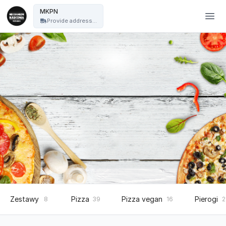
Mechanizm Kręcenia Pizza Nocą - MKPN
MKPN
Provide address...
Zestawy
Pizza
Pizza vegan
Pierogi
8
39
16
2