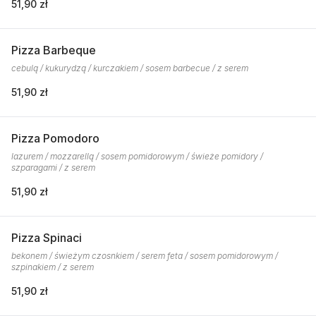
51,90 zł
Pizza Barbeque
cebulą / kukurydzą / kurczakiem / sosem barbecue / z serem
51,90 zł
Pizza Pomodoro
lazurem / mozzarellą / sosem pomidorowym / świeże pomidory /
szparagami / z serem
51,90 zł
Pizza Spinaci
bekonem / świeżym czosnkiem / serem feta / sosem pomidorowym /
szpinakiem / z serem
51,90 zł