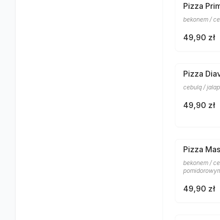
Pizza Pri
bekonem / ce
49,90 zł
Pizza Dia
cebulą / jal
49,90 zł
Pizza Mas
bekonem / ceb
pomidorowym
49,90 zł