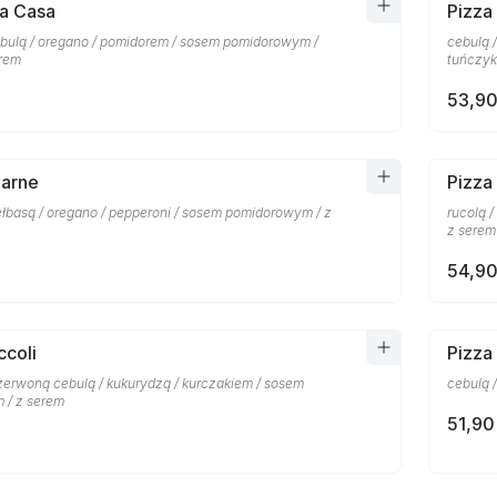
la Casa
Pizza
bulą / oregano / pomidorem / sosem pomidorowym /
cebulą 
erem
tuńczyk
53,90
Carne
Pizza
ełbasą / oregano / pepperoni / sosem pomidorowym / z
rucolą 
z serem
54,90
ccoli
Pizza
czerwoną cebulą / kukurydzą / kurczakiem / sosem
cebulą 
 / z serem
51,90