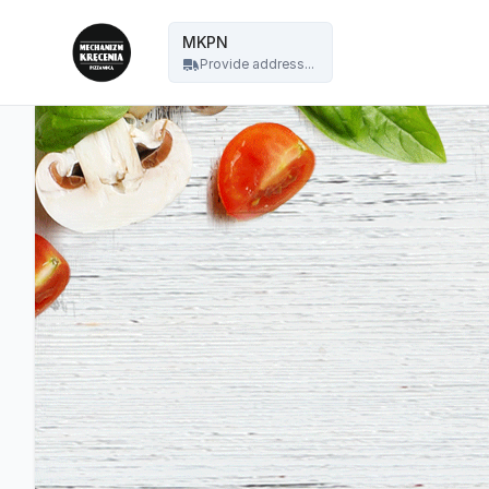
Mechanizm Kręcenia Pizza Nocą - MKPN
MKPN
Provide address...