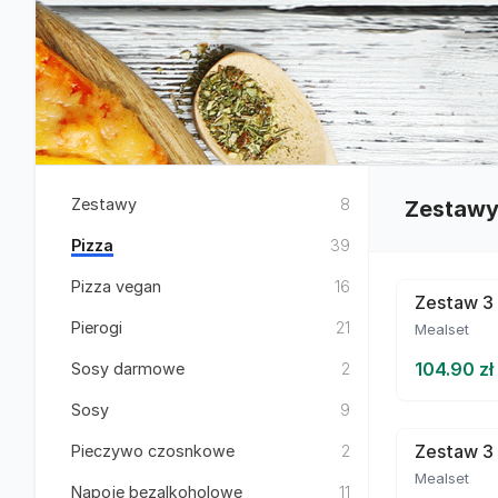
Zestawy
8
Zestaw
Pizza
39
Pizza vegan
16
Zestaw 3 
Pierogi
21
Mealset
104.90 zł
Sosy darmowe
2
Sosy
9
Zestaw 3 
Pieczywo czosnkowe
2
Mealset
Napoje bezalkoholowe
11