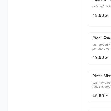
cebulą / kie
48,90 zł
Pizza Qu
camembert / 
pomidorowym
49,90 zł
Pizza Mis
czerwoną ceb
tuńczykiem /
49,90 zł