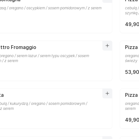
łbasą / oregano / oscypkiem / sosem pomidorowym / z serem
cebulą 
szynką 
49,90
attro Fromaggio
Pizza 
oregano / serem lazur / serem typu oscypek / sosem
oregano
 / z serem
świeży
53,90
ta
Pizza
ulą / kukurydzą / oregano / sosem pomidorowym /
oregano
 z serem
serem
49,90