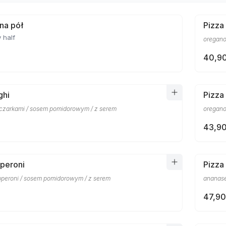
 na pół
Pizza
 half
oregano
40,90
ghi
Pizza
eczarkami / sosem pomidorowym / z serem
oregano
43,90
peroni
Pizza
pperoni / sosem pomidorowym / z serem
ananase
47,90