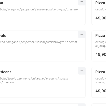
ma
Pizza
bulą / oregano / pepperoni / sosem pomidorowym / z serem
cebulą 
49,90
volo
Pizza
apeno / oregano / pepperoni / sosem pomidorowym / z serem
cebulą 
szynką 
49,90
sicana
Pizza
ulą / fasolą czerwoną / jalapeno / oregano / sosem
cebulą 
 / z serem
sosem p
49,90