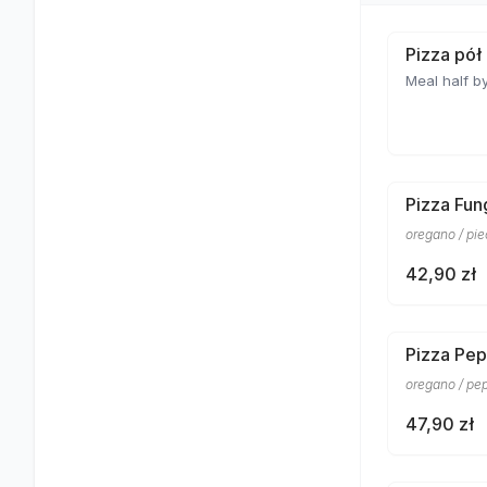
Pizza pół
Meal half by
Pizza Fun
oregano / pi
42,90 zł
Pizza Pep
oregano / pe
47,90 zł