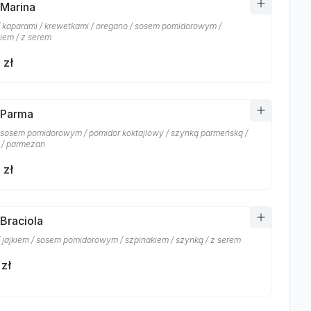
 Marina
/ kaparami / krewetkami / oregano / sosem pomidorowym /
iem / z serem
 zł
 Parma
/ sosem pomidorowym / pomidor koktajlowy / szynką parmeńską /
 / parmezan
 zł
 Braciola
/ jajkiem / sosem pomidorowym / szpinakiem / szynką / z serem
 zł