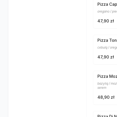
Pizza Cap
oregano / pi
47,90 zł
Pizza To
cebulą / ore
47,90 zł
Pizza Moz
bazylią / mo
serem
48,90 zł
Pizza Di 