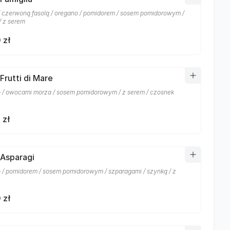
/ czerwoną fasolą / oregano / pomidorem / sosem pomidorowym /
/ z serem
 zł
Frutti di Mare
 / owocami morza / sosem pomidorowym / z serem / czosnek
 zł
 Asparagi
 / pomidorem / sosem pomidorowym / szparagami / szynką / z
 zł