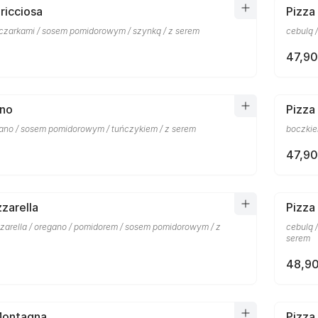
ricciosa
Pizza
eczarkami / sosem pomidorowym / szynką / z serem
cebulą 
47,90
nno
Pizza
gano / sosem pomidorowym / tuńczykiem / z serem
boczkie
47,90
zarella
Pizza
zzarella / oregano / pomidorem / sosem pomidorowym / z
cebulą 
serem
48,90
Montagna
Pizza