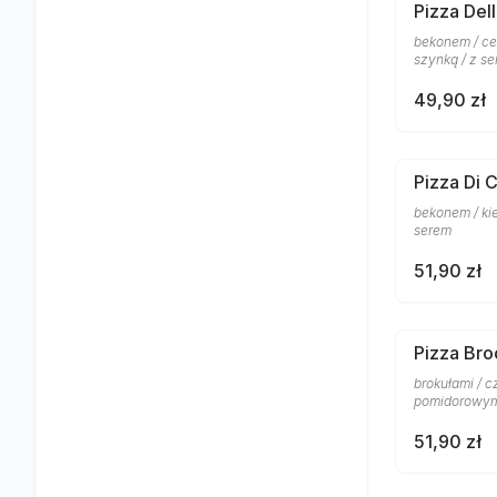
Pizza Del
bekonem / ce
szynką / z s
49,90 zł
Pizza Di 
bekonem / ki
serem
51,90 zł
Pizza Bro
brokułami / 
pomidorowym
51,90 zł