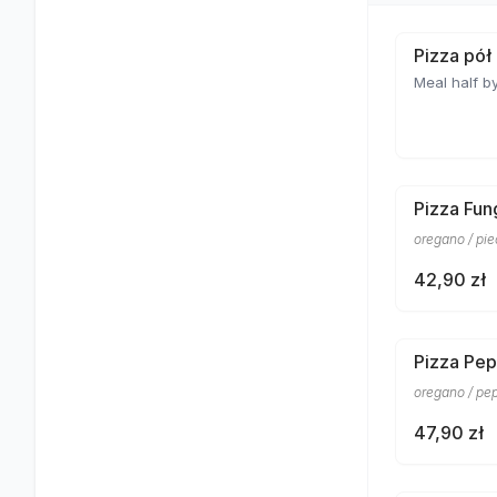
Pizza pół
Meal half by
Pizza Fun
oregano / pi
42,90 zł
Pizza Pep
oregano / pe
47,90 zł