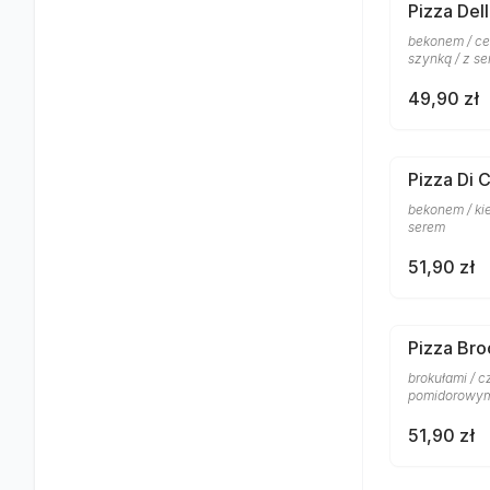
Pizza Del
bekonem / ce
szynką / z s
49,90 zł
Pizza Di 
bekonem / ki
serem
51,90 zł
Pizza Bro
brokułami / 
pomidorowym
51,90 zł