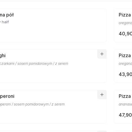
 na pół
Pizza
 half
oregano
40,90
ghi
Pizza
eczarkami / sosem pomidorowym / z serem
oregano
43,90
peroni
Pizza
pperoni / sosem pomidorowym / z serem
ananase
47,90