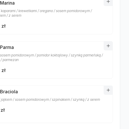
 Marina
/ kaparami / krewetkami / oregano / sosem pomidorowym /
iem / z serem
 zł
 Parma
/ sosem pomidorowym / pomidor koktajlowy / szynką parmeńską /
 / parmezan
 zł
 Braciola
/ jajkiem / sosem pomidorowym / szpinakiem / szynką / z serem
 zł