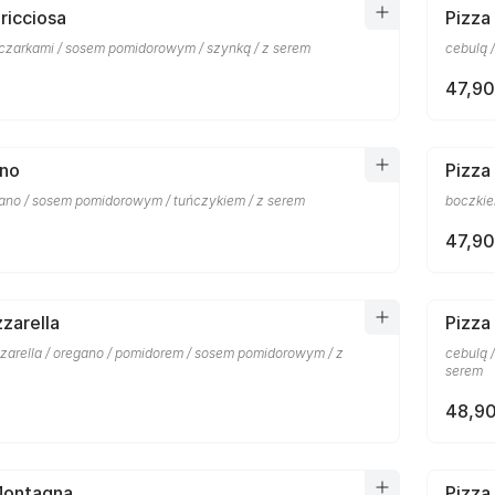
ricciosa
Pizza
eczarkami / sosem pomidorowym / szynką / z serem
cebulą 
47,90
nno
Pizza
gano / sosem pomidorowym / tuńczykiem / z serem
boczkie
47,90
zarella
Pizza
zzarella / oregano / pomidorem / sosem pomidorowym / z
cebulą 
serem
48,90
Montagna
Pizza