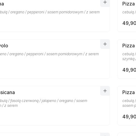
ma
Pizza
bulą / oregano / pepperoni / sosem pomidorowym / z serem
cebulą 
49,90
volo
Pizza
apeno / oregano / pepperoni / sosem pomidorowym / z serem
cebulą 
szynką 
49,90
sicana
Pizza
ulą / fasolą czerwoną / jalapeno / oregano / sosem
cebulą 
 / z serem
sosem p
49,90