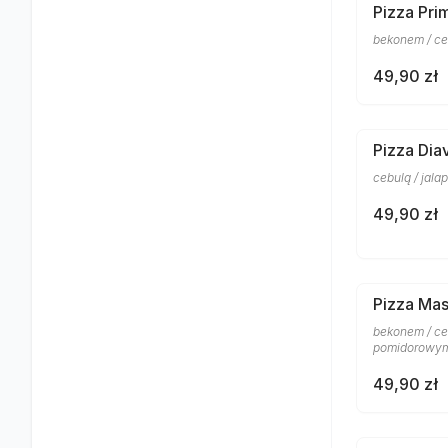
Pizza Pri
bekonem / ce
49,90 zł
Pizza Dia
cebulą / jal
49,90 zł
Pizza Mas
bekonem / ceb
pomidorowym
49,90 zł