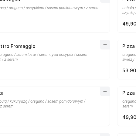
łbasą / oregano / oscypkiem / sosem pomidorowym / z serem
cebulą 
szynką 
49,90
attro Fromaggio
Pizza 
oregano / serem lazur / serem typu oscypek / sosem
oregano
 / z serem
świeży
53,90
ta
Pizza
ulą / kukurydzą / oregano / sosem pomidorowym /
oregano
 z serem
serem
49,90