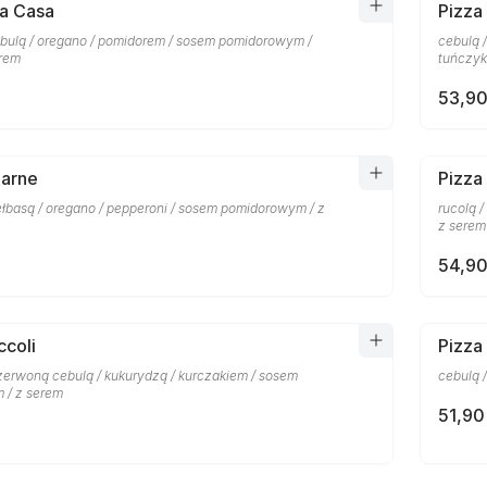
la Casa
Pizza
bulą / oregano / pomidorem / sosem pomidorowym /
cebulą 
erem
tuńczyk
53,90
Carne
Pizza
ełbasą / oregano / pepperoni / sosem pomidorowym / z
rucolą 
z serem
54,90
ccoli
Pizza
czerwoną cebulą / kukurydzą / kurczakiem / sosem
cebulą 
 / z serem
51,90