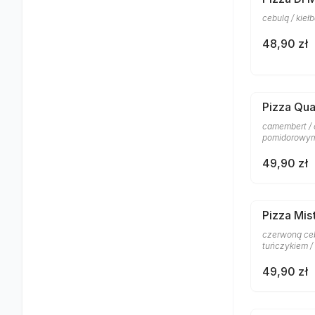
cebulą / kie
48,90 zł
Pizza Qu
camembert / 
pomidorowym
49,90 zł
Pizza Mis
czerwoną ceb
tuńczykiem /
49,90 zł