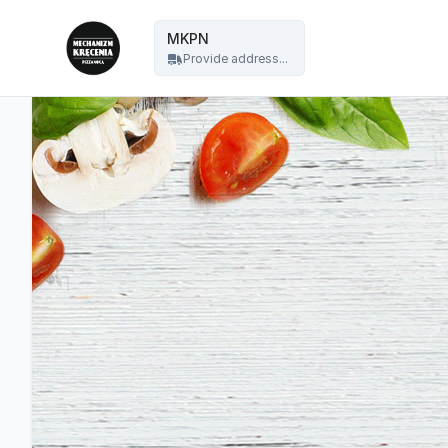
Mechanizm Kręcenia Pizza Nocą - MKPN
MKPN
Provide address...