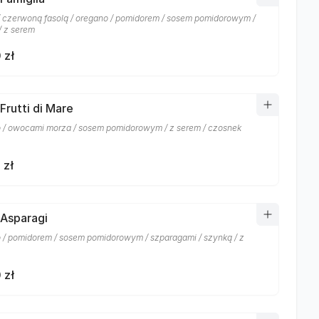
/ czerwoną fasolą / oregano / pomidorem / sosem pomidorowym /
/ z serem
 zł
Frutti di Mare
 / owocami morza / sosem pomidorowym / z serem / czosnek
 zł
 Asparagi
 / pomidorem / sosem pomidorowym / szparagami / szynką / z
 zł