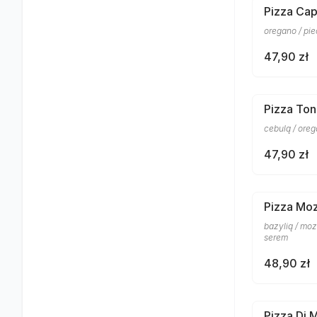
Pizza Cap
oregano / pi
47,90 zł
Pizza To
cebulą / ore
47,90 zł
Pizza Moz
bazylią / mo
serem
48,90 zł
Pizza Di 