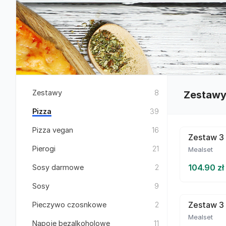
Zestawy
8
Zestaw
Pizza
39
Pizza vegan
16
Zestaw 3 
Pierogi
21
Mealset
104.90 zł
Sosy darmowe
2
Sosy
9
Zestaw 3 
Pieczywo czosnkowe
2
Mealset
Napoje bezalkoholowe
11