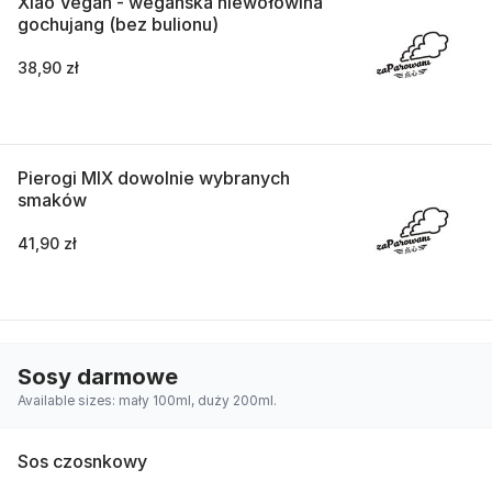
Xiao Vegan - wegańska niewołowina
gochujang (bez bulionu)
38,90 zł
Pierogi MIX dowolnie wybranych
smaków
41,90 zł
Sosy darmowe
Available sizes: mały 100ml, duży 200ml.
Sos czosnkowy