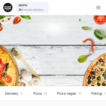
Mechanizm Kręcenia Pizza Nocą - MKPN
MKPN
Provide address...
Zestawy
Pizza
Pizza vegan
Pierogi
8
39
16
2