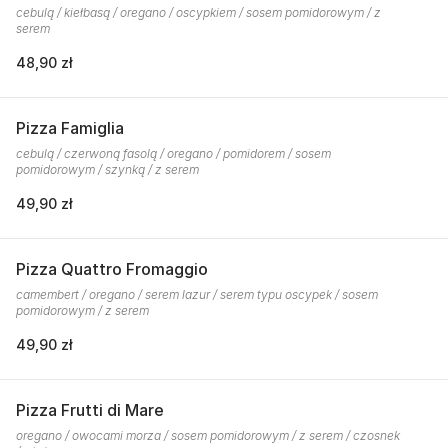
cebulą / kiełbasą / oregano / oscypkiem / sosem pomidorowym / z
serem
48,90 zł
Pizza Famiglia
cebulą / czerwoną fasolą / oregano / pomidorem / sosem
pomidorowym / szynką / z serem
49,90 zł
Pizza Quattro Fromaggio
camembert / oregano / serem lazur / serem typu oscypek / sosem
pomidorowym / z serem
49,90 zł
Pizza Frutti di Mare
oregano / owocami morza / sosem pomidorowym / z serem / czosnek