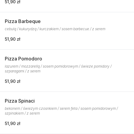
51,90 zł
Pizza Barbeque
cebulą / kukurydzą / kurczakiem / sosem barbecue / z serem
51,90 zł
Pizza Pomodoro
lazurem / mozzarellą / sosem pomidorowym / świeże pomidory /
szparagami / z serem
51,90 zł
Pizza Spinaci
bekonem / świeżym czosnkiem / serem feta / sosem pomidorowym /
szpinakiem / z serem
51,90 zł