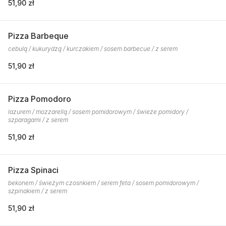
51,90 zł
Pizza Barbeque
cebulą / kukurydzą / kurczakiem / sosem barbecue / z serem
51,90 zł
Pizza Pomodoro
lazurem / mozzarellą / sosem pomidorowym / świeże pomidory /
szparagami / z serem
51,90 zł
Pizza Spinaci
bekonem / świeżym czosnkiem / serem feta / sosem pomidorowym /
szpinakiem / z serem
51,90 zł