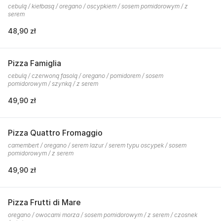
cebulą / kiełbasą / oregano / oscypkiem / sosem pomidorowym / z
serem
48,90 zł
Pizza Famiglia
cebulą / czerwoną fasolą / oregano / pomidorem / sosem
pomidorowym / szynką / z serem
49,90 zł
Pizza Quattro Fromaggio
camembert / oregano / serem lazur / serem typu oscypek / sosem
pomidorowym / z serem
49,90 zł
Pizza Frutti di Mare
oregano / owocami morza / sosem pomidorowym / z serem / czosnek