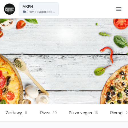
Mechanizm Kręcenia Pizza Nocą - MKPN
MKPN
Provide address...
Zestawy
Pizza
Pizza vegan
Pierogi
8
39
16
2