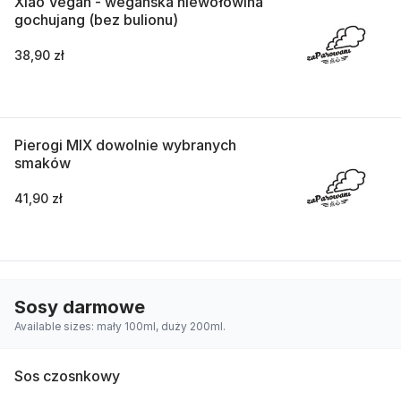
Xiao Vegan - wegańska niewołowina
gochujang (bez bulionu)
38,90 zł
Pierogi MIX dowolnie wybranych
smaków
41,90 zł
Sosy darmowe
Available sizes: mały 100ml, duży 200ml.
Sos czosnkowy