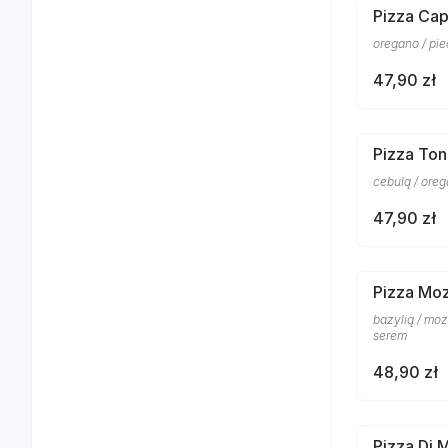
Pizza Cap
oregano / pi
47,90 zł
Pizza To
cebulą / ore
47,90 zł
Pizza Moz
bazylią / mo
serem
48,90 zł
Pizza Di 