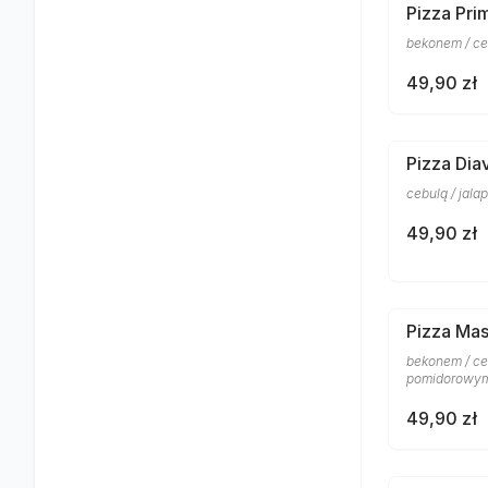
Pizza Pri
bekonem / ce
49,90 zł
Pizza Dia
cebulą / jal
49,90 zł
Pizza Mas
bekonem / ceb
pomidorowym
49,90 zł