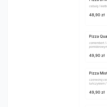
cebulą / kie
48,90 zł
Pizza Qu
camembert / 
pomidorowym
49,90 zł
Pizza Mis
czerwoną ceb
tuńczykiem /
49,90 zł