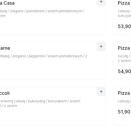
la Casa
Pizza
bulą / oregano / pomidorem / sosem pomidorowym /
cebulą 
erem
tuńczyk
53,90
Carne
Pizza
ełbasą / oregano / pepperoni / sosem pomidorowym / z
rucolą 
z serem
54,90
ccoli
Pizza
czerwoną cebulą / kukurydzą / kurczakiem / sosem
cebulą 
 / z serem
51,90