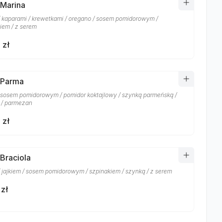
 Marina
/ kaparami / krewetkami / oregano / sosem pomidorowym /
iem / z serem
 zł
 Parma
/ sosem pomidorowym / pomidor koktajlowy / szynką parmeńską /
 / parmezan
 zł
 Braciola
/ jajkiem / sosem pomidorowym / szpinakiem / szynką / z serem
 zł