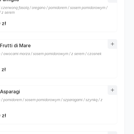
/ czerwoną fasolą / oregano / pomidorem / sosem pomidorowym /
/ z serem
 zł
Frutti di Mare
 / owocami morza / sosem pomidorowym / z serem / czosnek
 zł
 Asparagi
 / pomidorem / sosem pomidorowym / szparagami / szynką / z
 zł