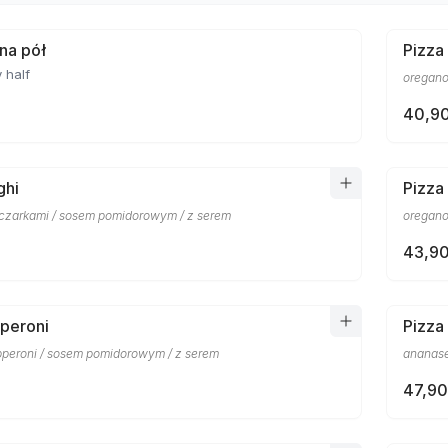
 na pół
Pizza
 half
oregano
40,90
ghi
Pizza
eczarkami / sosem pomidorowym / z serem
oregano
43,90
peroni
Pizza
pperoni / sosem pomidorowym / z serem
ananase
47,90