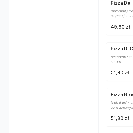
Pizza Del
bekonem / ce
szynką / z s
49,90 zł
Pizza Di 
bekonem / ki
serem
51,90 zł
Pizza Bro
brokułami / 
pomidorowym
51,90 zł