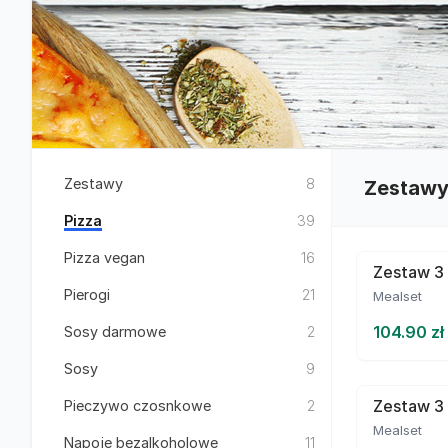
Zestawy
8
Zestaw
Pizza
39
Pizza vegan
16
Zestaw 3 
Pierogi
21
Mealset
104.90 zł
Sosy darmowe
2
Sosy
9
Zestaw 3 
Pieczywo czosnkowe
2
Mealset
Napoje bezalkoholowe
11