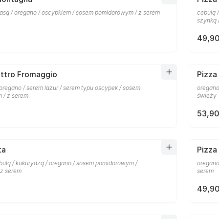
łbasą / oregano / oscypkiem / sosem pomidorowym / z serem
cebulą 
szynką 
49,90
attro Fromaggio
Pizza 
oregano / serem lazur / serem typu oscypek / sosem
oregano
 / z serem
świeży
53,90
ta
Pizza
ulą / kukurydzą / oregano / sosem pomidorowym /
oregano
 z serem
serem
49,90