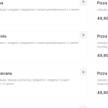
ma
Pizza
bulą / oregano / pepperoni / sosem pomidorowym / z serem
cebulą 
49,90
volo
Pizza
apeno / oregano / pepperoni / sosem pomidorowym / z serem
cebulą 
szynką 
49,90
sicana
Pizza
ulą / fasolą czerwoną / jalapeno / oregano / sosem
cebulą 
 / z serem
sosem p
49,90