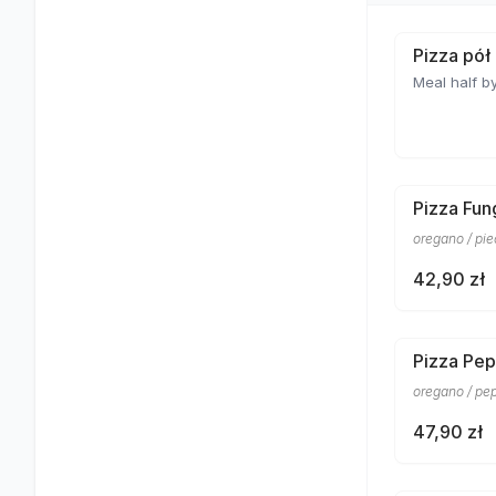
Pizza pół
Meal half by
Pizza Fun
oregano / pi
42,90 zł
Pizza Pep
oregano / pe
47,90 zł