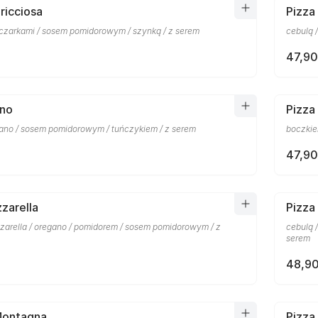
ricciosa
Pizza
eczarkami / sosem pomidorowym / szynką / z serem
cebulą 
47,90
nno
Pizza
gano / sosem pomidorowym / tuńczykiem / z serem
boczkie
47,90
zarella
Pizza
zzarella / oregano / pomidorem / sosem pomidorowym / z
cebulą 
serem
48,90
Montagna
Pizza