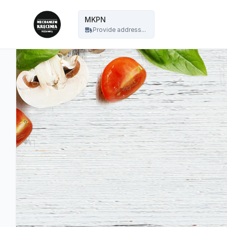
Mechanizm Kręcenia Pizza Nocą - MKPN
MKPN
Provide address...