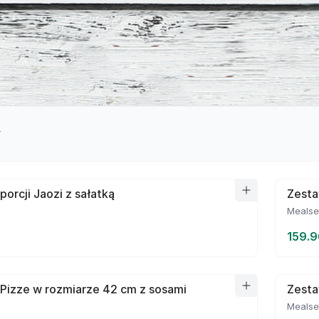
y
porcji Jaozi z sałatką
Zesta
Mealse
159.9
Pizze w rozmiarze 42 cm z sosami
Zesta
Mealse