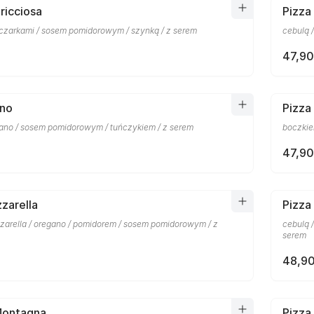
ricciosa
Pizza
eczarkami / sosem pomidorowym / szynką / z serem
cebulą 
47,90
nno
Pizza
gano / sosem pomidorowym / tuńczykiem / z serem
boczkie
47,90
zarella
Pizza
zzarella / oregano / pomidorem / sosem pomidorowym / z
cebulą 
serem
48,90
Montagna
Pizza