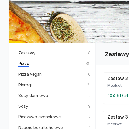
Zestawy
8
Zestaw
Pizza
39
Pizza vegan
16
Zestaw 3 
Pierogi
21
Mealset
104.90 zł
Sosy darmowe
2
Sosy
9
Zestaw 3 
Pieczywo czosnkowe
2
Mealset
Napoje bezalkoholowe
11