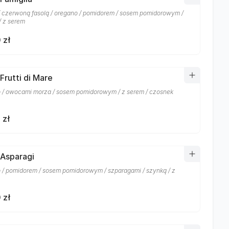
/ czerwoną fasolą / oregano / pomidorem / sosem pomidorowym /
/ z serem
 zł
Frutti di Mare
 / owocami morza / sosem pomidorowym / z serem / czosnek
 zł
 Asparagi
 / pomidorem / sosem pomidorowym / szparagami / szynką / z
 zł