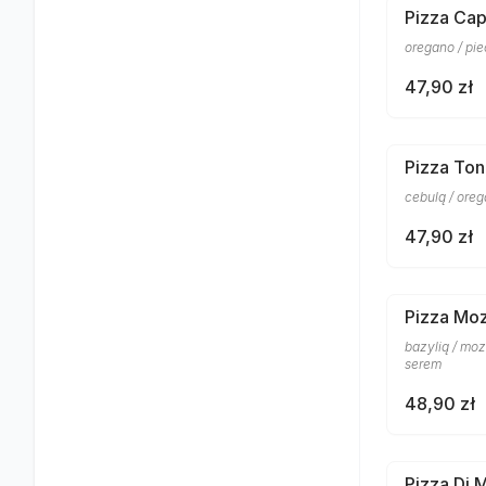
Pizza Cap
oregano / pi
47,90 zł
Pizza To
cebulą / ore
47,90 zł
Pizza Moz
bazylią / mo
serem
48,90 zł
Pizza Di 