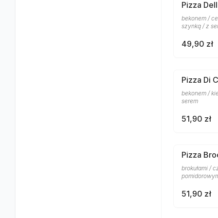
Pizza Del
bekonem / ce
szynką / z s
49,90 zł
Pizza Di 
bekonem / ki
serem
51,90 zł
Pizza Bro
brokułami / 
pomidorowym
51,90 zł