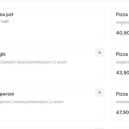
 na pół
Pizza
 half
oregano
40,90
ghi
Pizza
eczarkami / sosem pomidorowym / z serem
oregano
43,90
peroni
Pizza
pperoni / sosem pomidorowym / z serem
ananase
47,90