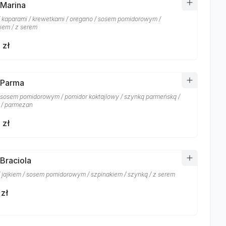
 Marina
/ kaparami / krewetkami / oregano / sosem pomidorowym /
iem / z serem
 zł
 Parma
/ sosem pomidorowym / pomidor koktajlowy / szynką parmeńską /
 / parmezan
 zł
 Braciola
/ jajkiem / sosem pomidorowym / szpinakiem / szynką / z serem
 zł