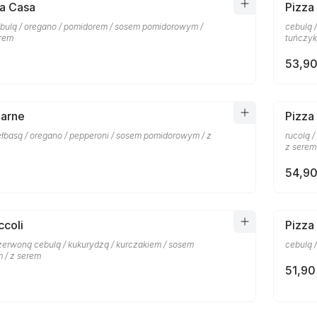
la Casa
Pizza
bulą / oregano / pomidorem / sosem pomidorowym /
cebulą 
erem
tuńczyk
53,90
Carne
Pizza
ełbasą / oregano / pepperoni / sosem pomidorowym / z
rucolą 
z serem
54,90
ccoli
Pizza
czerwoną cebulą / kukurydzą / kurczakiem / sosem
cebulą 
 / z serem
51,90