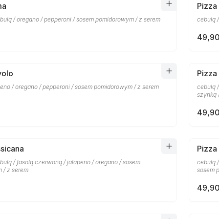
ma
Pizza
bulą / oregano / pepperoni / sosem pomidorowym / z serem
cebulą 
49,90
volo
Pizza
apeno / oregano / pepperoni / sosem pomidorowym / z serem
cebulą 
szynką 
49,90
sicana
Pizza
ulą / fasolą czerwoną / jalapeno / oregano / sosem
cebulą 
 / z serem
sosem p
49,90