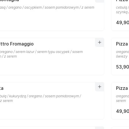
łbasą / oregano / oscypkiem / sosem pomidorowym / z serem
cebulą 
szynką 
49,90
attro Fromaggio
Pizza 
oregano / serem lazur / serem typu oscypek / sosem
oregano
 / z serem
świeży
53,90
ta
Pizza
ulą / kukurydzą / oregano / sosem pomidorowym /
oregano
 z serem
serem
49,90