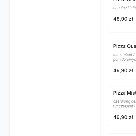
cebulą / kie
48,90 zł
Pizza Qu
camembert / 
pomidorowym
49,90 zł
Pizza Mis
czerwoną ceb
tuńczykiem /
49,90 zł