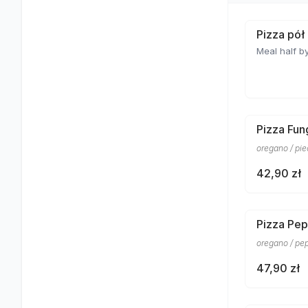
Pizza pół
Meal half by
Pizza Fun
oregano / pi
42,90 zł
Pizza Pep
oregano / pe
47,90 zł