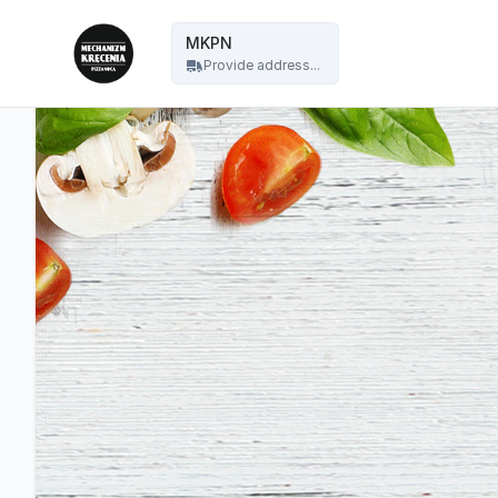
Mechanizm Kręcenia Pizza Nocą - MKPN
MKPN
Provide address...