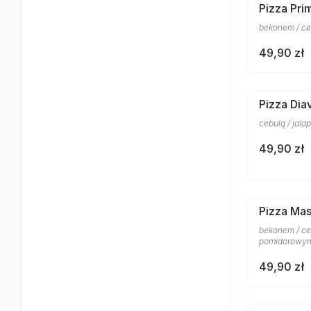
Pizza Pri
bekonem / ce
49,90 zł
Pizza Dia
cebulą / jal
49,90 zł
Pizza Mas
bekonem / ceb
pomidorowym
49,90 zł