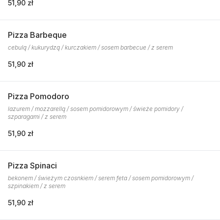
51,90 zł
Pizza Barbeque
cebulą / kukurydzą / kurczakiem / sosem barbecue / z serem
51,90 zł
Pizza Pomodoro
lazurem / mozzarellą / sosem pomidorowym / świeże pomidory /
szparagami / z serem
51,90 zł
Pizza Spinaci
bekonem / świeżym czosnkiem / serem feta / sosem pomidorowym /
szpinakiem / z serem
51,90 zł