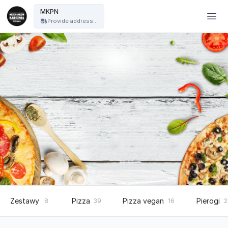
Mechanizm Kręcenia Pizza Nocą - MKPN
MKPN
Provide address...
Zestawy
Pizza
Pizza vegan
Pierogi
8
39
16
2