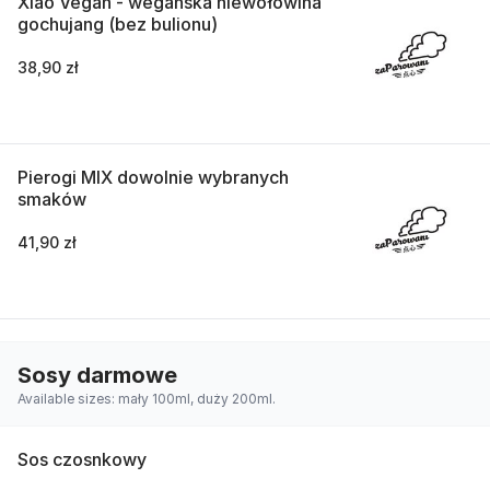
Xiao Vegan - wegańska niewołowina
gochujang (bez bulionu)
38,90 zł
Pierogi MIX dowolnie wybranych
smaków
41,90 zł
Sosy darmowe
Available sizes: mały 100ml, duży 200ml.
Sos czosnkowy