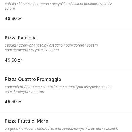
cebulą / kiełbasą / oregano / oscypkiem / sosem pomidorowym / z
serem
48,90 zł
Pizza Famiglia
cebulą / czerwoną fasolą / oregano / pomidorem / sosem
pomidorowym / szynką / z serem
49,90 zł
Pizza Quattro Fromaggio
camembert / oregano / serem lazur / serem typu oscypek / sosem
pomidorowym / z serem
49,90 zł
Pizza Frutti di Mare
oregano / owocami morza / sosem pomidorowym / z serem / czosnek