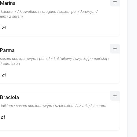
 Marina
/ kaparami / krewetkami / oregano / sosem pomidorowym /
iem / z serem
 zł
 Parma
/ sosem pomidorowym / pomidor koktajlowy / szynką parmeńską /
 / parmezan
 zł
 Braciola
/ jajkiem / sosem pomidorowym / szpinakiem / szynką / z serem
 zł