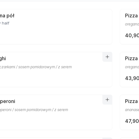
 na pół
Pizza
 half
oregano
40,90
ghi
Pizza
eczarkami / sosem pomidorowym / z serem
oregano
43,90
peroni
Pizza
pperoni / sosem pomidorowym / z serem
ananase
47,90