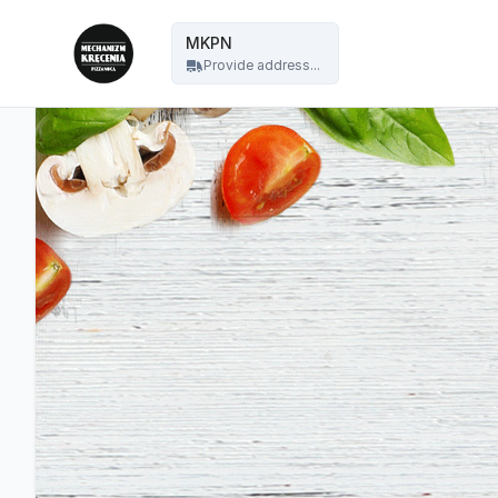
Mechanizm Kręcenia Pizza Nocą - MKPN
MKPN
Provide address...