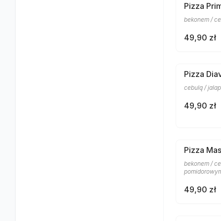
Pizza Pri
bekonem / ce
49,90 zł
Pizza Dia
cebulą / jal
49,90 zł
Pizza Mas
bekonem / ceb
pomidorowym
49,90 zł