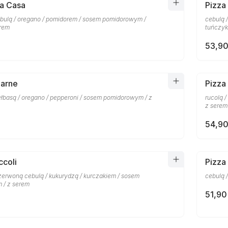
la Casa
Pizza
bulą / oregano / pomidorem / sosem pomidorowym /
cebulą 
erem
tuńczyk
53,90
Carne
Pizza
ełbasą / oregano / pepperoni / sosem pomidorowym / z
rucolą 
z serem
54,90
ccoli
Pizza
czerwoną cebulą / kukurydzą / kurczakiem / sosem
cebulą 
 / z serem
51,90