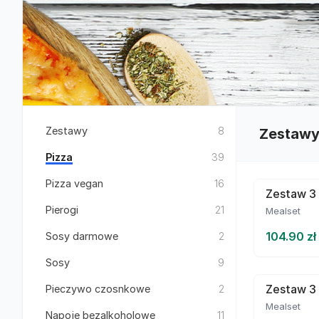
Zestawy
8
Zestaw
Pizza
39
Pizza vegan
16
Zestaw 3 
Pierogi
21
Mealset
104.90 zł
Sosy darmowe
2
Sosy
9
Zestaw 3 
Pieczywo czosnkowe
2
Mealset
Napoje bezalkoholowe
11