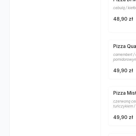
cebulą / kie
48,90 zł
Pizza Qu
camembert / 
pomidorowym
49,90 zł
Pizza Mis
czerwoną ceb
tuńczykiem /
49,90 zł