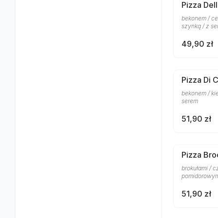
Pizza Del
bekonem / ce
szynką / z s
49,90 zł
Pizza Di 
bekonem / ki
serem
51,90 zł
Pizza Bro
brokułami / 
pomidorowym
51,90 zł