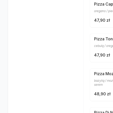
Pizza Cap
oregano / pi
47,90 zł
Pizza To
cebulą / ore
47,90 zł
Pizza Moz
bazylią / mo
serem
48,90 zł
Pizza Di 