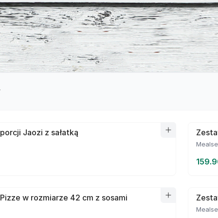
y
porcji Jaozi z sałatką
Zesta
Mealse
159.9
Pizze w rozmiarze 42 cm z sosami
Zesta
Mealse