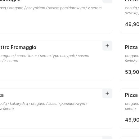
łbasą / oregano / oscypkiem / sosem pomidorowym / z serem
cebulą 
szynką 
49,90
attro Fromaggio
Pizza 
oregano / serem lazur / serem typu oscypek / sosem
oregano
 / z serem
świeży
53,90
ta
Pizza
ulą / kukurydzą / oregano / sosem pomidorowym /
oregano
 z serem
serem
49,90