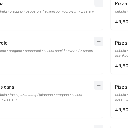
ma
Pizza
bulą / oregano / pepperoni / sosem pomidorowym / z serem
cebulą 
49,90
volo
Pizza
apeno / oregano / pepperoni / sosem pomidorowym / z serem
cebulą 
szynką 
49,90
sicana
Pizza
ulą / fasolą czerwoną / jalapeno / oregano / sosem
cebulą 
 / z serem
sosem p
49,90