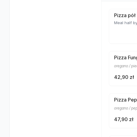
Pizza pół
Meal half by
Pizza Fun
oregano / pi
42,90 zł
Pizza Pep
oregano / pe
47,90 zł