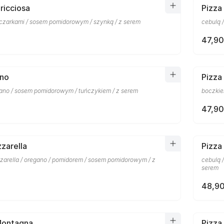
ricciosa
Pizza
eczarkami / sosem pomidorowym / szynką / z serem
cebulą 
47,90
nno
Pizza
gano / sosem pomidorowym / tuńczykiem / z serem
boczkie
47,90
zarella
Pizza
zzarella / oregano / pomidorem / sosem pomidorowym / z
cebulą 
serem
48,90
Montagna
Pizza