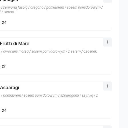
/ czerwoną fasolą / oregano / pomidorem / sosem pomidorowym /
/ z serem
 zł
Frutti di Mare
 / owocami morza / sosem pomidorowym / z serem / czosnek
 zł
 Asparagi
 / pomidorem / sosem pomidorowym / szparagami / szynką / z
 zł