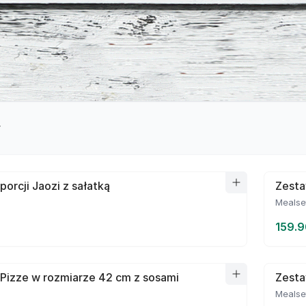
y
porcji Jaozi z sałatką
Zesta
Mealse
159.9
Pizze w rozmiarze 42 cm z sosami
Zesta
Mealse