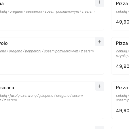
ma
Pizza
bulą / oregano / pepperoni / sosem pomidorowym / z serem
cebulą 
49,90
volo
Pizza
apeno / oregano / pepperoni / sosem pomidorowym / z serem
cebulą 
szynką 
49,90
sicana
Pizza
ulą / fasolą czerwoną / jalapeno / oregano / sosem
cebulą 
 / z serem
sosem p
49,90