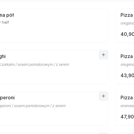
 na pół
Pizza
 half
oregano
40,90
ghi
Pizza
eczarkami / sosem pomidorowym / z serem
oregano
43,90
peroni
Pizza
pperoni / sosem pomidorowym / z serem
ananase
47,90