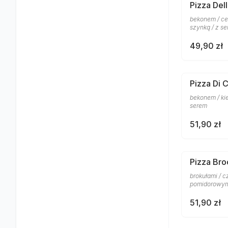
Pizza Del
bekonem / ce
szynką / z s
49,90 zł
Pizza Di 
bekonem / ki
serem
51,90 zł
Pizza Bro
brokułami / 
pomidorowym
51,90 zł