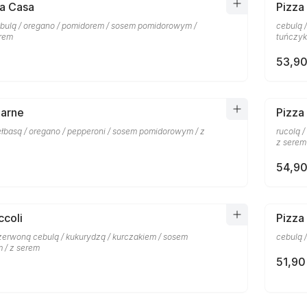
la Casa
Pizza
bulą / oregano / pomidorem / sosem pomidorowym /
cebulą 
erem
tuńczyk
53,90
Carne
Pizza
ełbasą / oregano / pepperoni / sosem pomidorowym / z
rucolą 
z serem
54,90
ccoli
Pizza
czerwoną cebulą / kukurydzą / kurczakiem / sosem
cebulą 
 / z serem
51,90