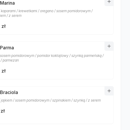
 Marina
/ kaparami / krewetkami / oregano / sosem pomidorowym /
iem / z serem
 zł
 Parma
/ sosem pomidorowym / pomidor koktajlowy / szynką parmeńską /
 / parmezan
 zł
 Braciola
/ jajkiem / sosem pomidorowym / szpinakiem / szynką / z serem
 zł