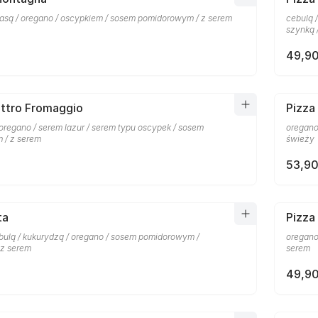
łbasą / oregano / oscypkiem / sosem pomidorowym / z serem
cebulą 
szynką 
49,90
attro Fromaggio
Pizza 
oregano / serem lazur / serem typu oscypek / sosem
oregano
 / z serem
świeży
53,90
ta
Pizza
ulą / kukurydzą / oregano / sosem pomidorowym /
oregano
 z serem
serem
49,90