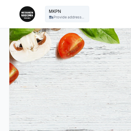
Mechanizm Kręcenia Pizza Nocą - MKPN
MKPN
Provide address...