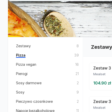
Zestawy
8
Zestaw
Pizza
39
Pizza vegan
16
Zestaw 3 
Pierogi
21
Mealset
104.90 zł
Sosy darmowe
2
Sosy
9
Zestaw 3 
Pieczywo czosnkowe
2
Mealset
Napoje bezalkoholowe
11