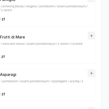
/ czerwoną fasolą / oregano / pomidorem / sosem pomidorowym /
/ z serem
 zł
Frutti di Mare
 / owocami morza / sosem pomidorowym / z serem / czosnek
 zł
 Asparagi
 / pomidorem / sosem pomidorowym / szparagami / szynką / z
 zł