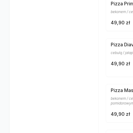
Pizza Pri
bekonem / ce
49,90 zł
Pizza Dia
cebulą / jal
49,90 zł
Pizza Mas
bekonem / ceb
pomidorowym
49,90 zł