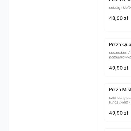
cebulą / kie
48,90 zł
Pizza Qu
camembert / 
pomidorowym
49,90 zł
Pizza Mis
czerwoną ceb
tuńczykiem /
49,90 zł