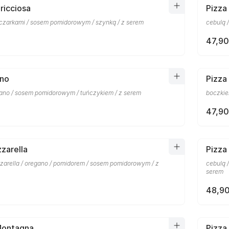
ricciosa
Pizza
eczarkami / sosem pomidorowym / szynką / z serem
cebulą 
47,90
nno
Pizza
gano / sosem pomidorowym / tuńczykiem / z serem
boczkie
47,90
zarella
Pizza
zzarella / oregano / pomidorem / sosem pomidorowym / z
cebulą 
serem
48,90
Montagna
Pizza