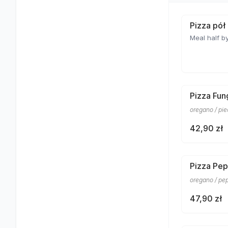
Pizza pół
Meal half by
Pizza Fun
oregano / pi
42,90 zł
Pizza Pep
oregano / pe
47,90 zł