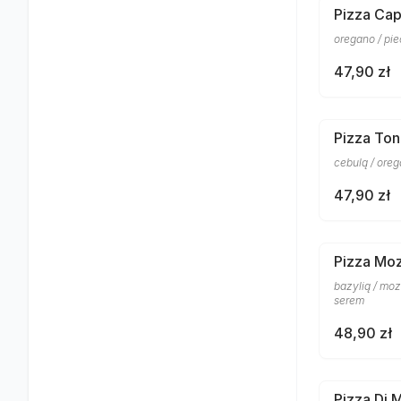
Pizza Cap
oregano / pi
47,90 zł
Pizza To
cebulą / ore
47,90 zł
Pizza Moz
bazylią / mo
serem
48,90 zł
Pizza Di 