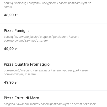
cebulą / kiełbasą / oregano / oscypkiem / sosem pomidorowym / z
serem
48,90 zł
Pizza Famiglia
cebulą / czerwoną fasolą / oregano / pomidorem / sosem
pomidorowym / szynką / z serem
49,90 zł
Pizza Quattro Fromaggio
camembert / oregano / serem lazur / serem typu oscypek / sosem
pomidorowym / z serem
49,90 zł
Pizza Frutti di Mare
oregano / owocami morza / sosem pomidorowym / z serem / czosnek