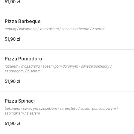
51,90 zł
Pizza Barbeque
cebulą / kukurydzą / kurczakiem / sosem barbecue / z serem
51,90 zł
Pizza Pomodoro
lazurem / mozzarellą / sosem pomidorowym / świeże pomidory /
szparagami / z serem
51,90 zł
Pizza Spinaci
bekonem / świeżym czosnkiem / serem feta / sosem pomidorowym /
szpinakiem / z serem
51,90 zł