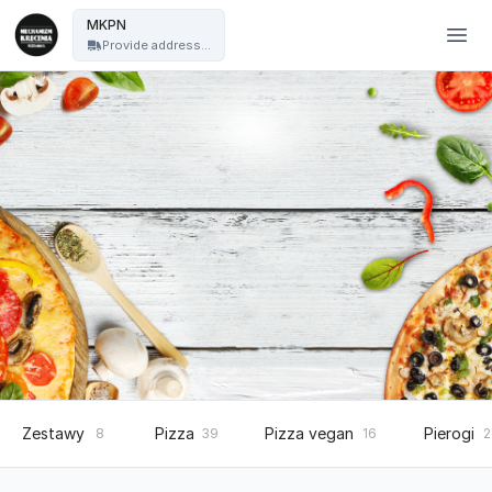
Mechanizm Kręcenia Pizza Nocą - MKPN
MKPN
Provide address...
Zestawy
Pizza
Pizza vegan
Pierogi
8
39
16
2