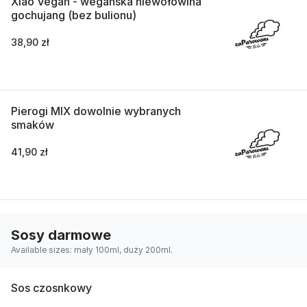
Xiao Vegan - wegańska niewołowina
gochujang (bez bulionu)
38,90 zł
Pierogi MIX dowolnie wybranych
smaków
41,90 zł
Sosy darmowe
Available sizes: mały 100ml, duży 200ml.
Sos czosnkowy